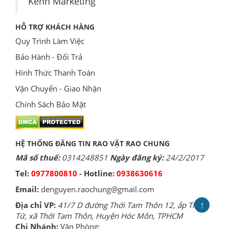
Kênh Marketing
HỖ TRỢ KHÁCH HÀNG
Quy Trình Làm Việc
Bảo Hành - Đổi Trả
Hình Thức Thanh Toán
Vận Chuyển - Giao Nhận
Chính Sách Bảo Mật
HỆ THỐNG ĐĂNG TIN RAO VẶT RAO CHUNG
Mã số thuế:
0314248851
Ngày đăng ký:
24/2/2017
Tel:
0977800810
- Hotline:
0938630616
Email:
denguyen.raochung@gmail.com
↑
Địa chỉ VP:
41/7 D đường Thới Tam Thôn 12, ấp Thới
Tứ, xã Thới Tam Thôn, Huyện Hóc Môn, TPHCM
Chi Nhánh:
Văn Phòng: