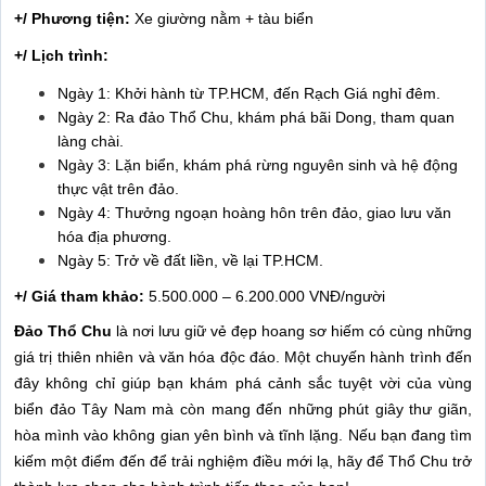
+/ Phương tiện:
Xe giường nằm + tàu biển
+/ Lịch trình:
Ngày 1: Khởi hành từ TP.HCM, đến Rạch Giá nghỉ đêm.
Ngày 2: Ra đảo Thổ Chu, khám phá bãi Dong, tham quan
làng chài.
Ngày 3: Lặn biển, khám phá rừng nguyên sinh và hệ động
thực vật trên đảo.
Ngày 4: Thưởng ngoạn hoàng hôn trên đảo, giao lưu văn
hóa địa phương.
Ngày 5: Trở về đất liền, về lại TP.HCM.
+/ Giá tham khảo:
5.500.000 – 6.200.000 VNĐ/người
Đảo Thổ Chu
là nơi lưu giữ vẻ đẹp hoang sơ hiếm có cùng những
giá trị thiên nhiên và văn hóa độc đáo. Một chuyến hành trình đến
đây không chỉ giúp bạn khám phá cảnh sắc tuyệt vời của vùng
biển đảo Tây Nam mà còn mang đến những phút giây thư giãn,
hòa mình vào không gian yên bình và tĩnh lặng. Nếu bạn đang tìm
kiếm một điểm đến để trải nghiệm điều mới lạ, hãy để Thổ Chu trở