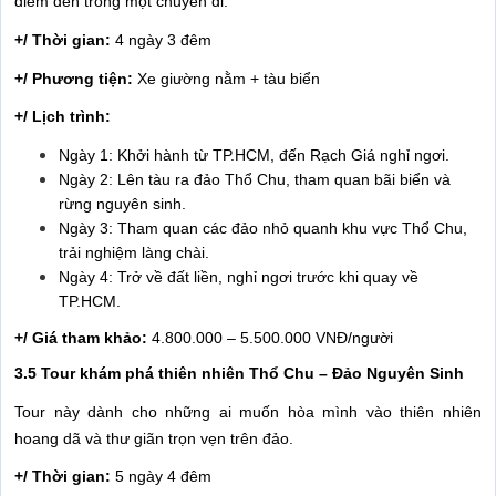
điểm đến trong một chuyến đi.
+/ Thời gian:
4 ngày 3 đêm
+/ Phương tiện:
Xe giường nằm + tàu biển
+/ Lịch trình:
Ngày 1: Khởi hành từ TP.HCM, đến Rạch Giá nghỉ ngơi.
Ngày 2: Lên tàu ra đảo Thổ Chu, tham quan bãi biển và
rừng nguyên sinh.
Ngày 3: Tham quan các đảo nhỏ quanh khu vực Thổ Chu,
trải nghiệm làng chài.
Ngày 4: Trở về đất liền, nghỉ ngơi trước khi quay về
TP.HCM.
+/ Giá tham khảo:
4.800.000 – 5.500.000 VNĐ/người
3.5 Tour khám phá thiên nhiên Thổ Chu – Đảo Nguyên Sinh
Tour này dành cho những ai muốn hòa mình vào thiên nhiên
hoang dã và thư giãn trọn vẹn trên đảo.
+/ Thời gian:
5 ngày 4 đêm