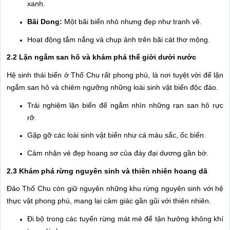
xanh.
Bãi Dong:
Một bãi biển nhỏ nhưng đẹp như tranh vẽ.
Hoạt động tắm nắng và chụp ảnh trên bãi cát thơ mộng.
2.2 Lặn ngắm san hô và khám phá thế giới dưới nước
Hệ sinh thái biển ở Thổ Chu rất phong phú, là nơi tuyệt vời để lặn
ngắm san hô và chiêm ngưỡng những loài sinh vật biển độc đáo.
Trải nghiệm lặn biển để ngắm nhìn những rạn san hô rực
rỡ.
Gặp gỡ các loài sinh vật biển như cá màu sắc, ốc biển.
Cảm nhận vẻ đẹp hoang sơ của đáy đại dương gần bờ.
2.3 Khám phá rừng nguyên sinh và thiên nhiên hoang dã
Đảo Thổ Chu còn giữ nguyên những khu rừng nguyên sinh với hệ
thực vật phong phú, mang lại cảm giác gần gũi với thiên nhiên.
Đi bộ trong các tuyến rừng mát mẻ để tận hưởng không khí