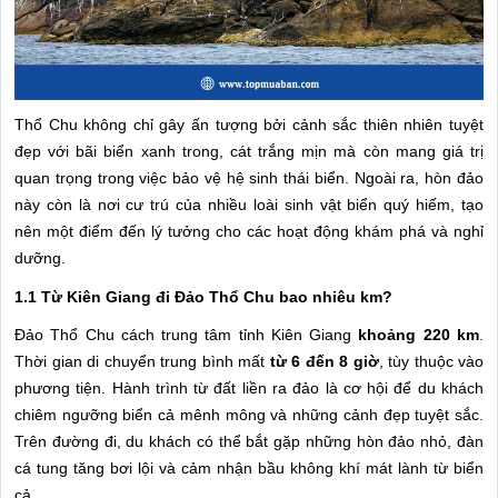
Thổ Chu không chỉ gây ấn tượng bởi cảnh sắc thiên nhiên tuyệt
đẹp với bãi biển xanh trong, cát trắng mịn mà còn mang giá trị
quan trọng trong việc bảo vệ hệ sinh thái biển. Ngoài ra, hòn đảo
này còn là nơi cư trú của nhiều loài sinh vật biển quý hiếm, tạo
nên một điểm đến lý tưởng cho các hoạt động khám phá và nghỉ
dưỡng.
1.1 Từ Kiên Giang đi Đảo Thổ Chu bao nhiêu km?
Đảo Thổ Chu cách trung tâm tỉnh Kiên Giang
khoảng 220 km
.
Thời gian di chuyển trung bình mất
từ 6 đến 8 giờ
, tùy thuộc vào
phương tiện. Hành trình từ đất liền ra đảo là cơ hội để du khách
chiêm ngưỡng biển cả mênh mông và những cảnh đẹp tuyệt sắc.
Trên đường đi, du khách có thể bắt gặp những hòn đảo nhỏ, đàn
cá tung tăng bơi lội và cảm nhận bầu không khí mát lành từ biển
cả.