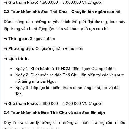
+/ Giá tham khảo:
4.500.000 – 5.000.000 VNĐ/người
3.3 Tour khám phá đảo Thổ Chu – Chuyên lặn ngắm san hô
Dành riêng cho những ai yêu thích thế giới đại dương, tour này
tập trung vào hoạt động lặn biển và khám phá rạn san hô.
+/ Thời gian:
3 ngày 2 đêm
+/ Phương tiện:
Xe giường nằm + tàu biển
+/ Lịch trình:
Ngày 1: Khởi hành từ TP.HCM, đến Rạch Giá nghỉ đêm.
Ngày 2: Di chuyển ra đảo Thổ Chu, lặn biển tại các khu vực
nổi tiếng như bãi Ngự.
Ngày 3: Tiếp tục lặn biển, tham quan làng chài, trở về đất
liền.
+/ Giá tham khảo:
3.800.000 – 4.200.000 VNĐ/người
3.4 Tour khám phá Đảo Thổ Chu và các đảo lân cận
Đây là lựa chọn lý tưởng cho những ai muốn trải nghiệm nhiều