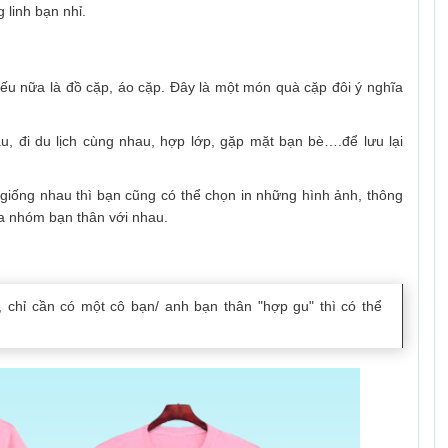
 linh bạn nhỉ.
ếu nữa là đồ cặp, áo cặp. Đây là một món quà cặp đôi ý nghĩa
u, đi du lịch cùng nhau, hợp lớp, gặp mặt bạn bè….để lưu lại
giống nhau thì bạn cũng có thể chọn in những hình ảnh, thông
ủa nhóm bạn thân với nhau.
, chỉ cần có một cô bạn/ anh bạn thân "hợp gu" thì có thể