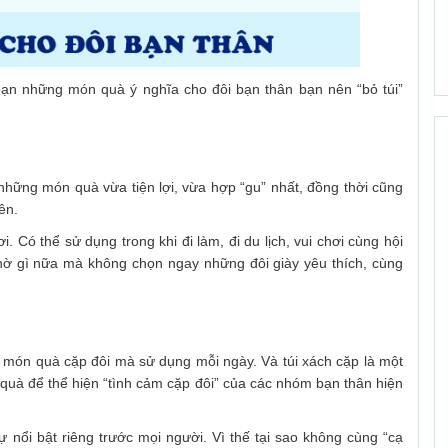
ạn những món quà ý nghĩa cho đôi bạn thân bạn nên “bỏ túi”
 những món quà vừa tiện lợi, vừa hợp “gu” nhất, đồng thời cũng
iên.
. Có thể sử dụng trong khi đi làm, đi du lịch, vui chơi cùng hội
ờ gì nữa mà không chọn ngay những đôi giày yêu thích, cùng
 món quà cặp đôi mà sử dụng mỗi ngày. Và túi xách cặp là một
uà để thể hiện “tình cảm cặp đôi” của các nhóm bạn thân hiện
ự nổi bật riêng trước mọi người. Vì thế tại sao không cùng “cạ