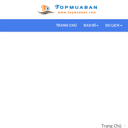
TRANG CHỦ
BAO BÌ
DU LỊCH
Túi nilon
Du Lịch 
Trang Chủ