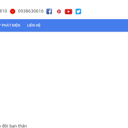
810
0938630616
 PHÁT ĐIỆN
LIÊN HỆ
Tôn lạnh
Tôn Đông Á
 đôi bạn thân