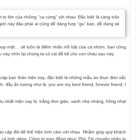
to lớn của những “cạ cứng” với nhau. Đặc biệt là càng trân
 giới này đâu phải ai cũng dễ dàng hợp “gu” bạn, dễ dàng sẻ
i, họp mặt… sẽ luôn là điểm nhấn nổi bật của cả nhóm, bạn cũng
 này nhìn lại chúng ta có cái để kể cho con cháu sau này.
 cặp bạn thân hiện nay, đặc biệt là những mẫu áo thun đơn sắc
, đầy ấn tượng như là: you are my best friend, forever friend, I
 nhất hiện nay là: trắng đơn giản, xanh nhẹ nhàng, hồng nhạt
 áo cặp đôi để thể hiện tình cảm với nhau. Nhằm giúp quý khách
cá tính riêng, Công ty may đồng phục Phú Tài chuyên nhận in