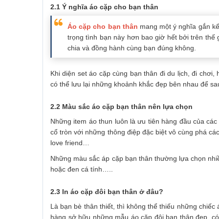
2.1 Ý nghĩa áo cặp cho bạn thân
Áo cặp cho bạn thân
mang một ý nghĩa gắn kết 
trọng tình bạn này hơn bao giờ hết bởi trên thế
chia và đồng hành cùng bạn đúng không.
Khi diện set áo cặp cùng bạn thân đi du lịch, đi chơ
có thể lưu lại những khoảnh khắc đẹp bên nhau để sau
2.2 Màu sắc áo cặp bạn thân nên lựa chọn
Những item áo thun luôn là ưu tiên hàng đầu của các
cổ tròn với những thông điệp đặc biệt vô cùng phá cách
love friend…
Những màu sắc áp cặp bạn thân thường lựa chọn nhiều
hoặc đen cá tính…..
2.3 In áo cặp đôi bạn thân ở đâu?
Là bạn bè thân thiết, thì không thể thiếu những chiếc
hàng sở hữu những mẫu áo cặp đôi bạn thân đẹp, có 