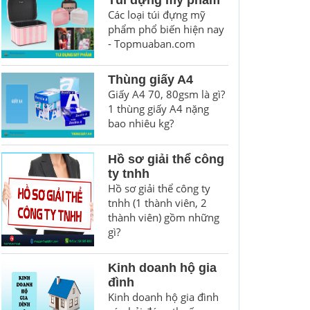
Túi đựng mỹ phẩm
Các loại túi đựng mỹ
phẩm phổ biến hiện nay
- Topmuaban.com
Thùng giấy A4
Giấy A4 70, 80gsm là gì?
1 thùng giấy A4 nặng
bao nhiêu kg?
Hồ sơ giải thể công
ty tnhh
Hồ sơ giải thể công ty
tnhh (1 thành viên, 2
thành viên) gồm những
gì?
Kinh doanh hộ gia
đình
Kinh doanh hộ gia đình