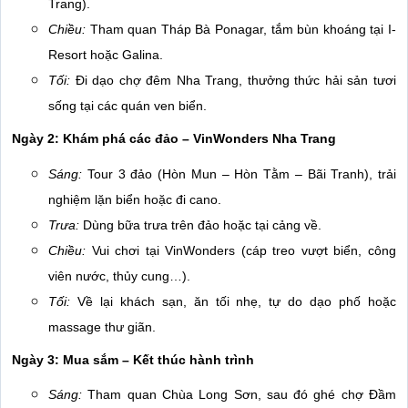
Trang).
Chiều:
Tham quan Tháp Bà Ponagar, tắm bùn khoáng tại I-
Resort hoặc Galina.
Tối:
Đi dạo chợ đêm Nha Trang, thưởng thức hải sản tươi
sống tại các quán ven biển.
Ngày 2: Khám phá các đảo – VinWonders Nha Trang
Sáng:
Tour 3 đảo (Hòn Mun – Hòn Tằm – Bãi Tranh), trải
nghiệm lặn biển hoặc đi cano.
Trưa:
Dùng bữa trưa trên đảo hoặc tại cảng về.
Chiều:
Vui chơi tại VinWonders (cáp treo vượt biển, công
viên nước, thủy cung…).
Tối:
Về lại khách sạn, ăn tối nhẹ, tự do dạo phố hoặc
massage thư giãn.
Ngày 3: Mua sắm – Kết thúc hành trình
Sáng:
Tham quan Chùa Long Sơn, sau đó ghé chợ Đầm