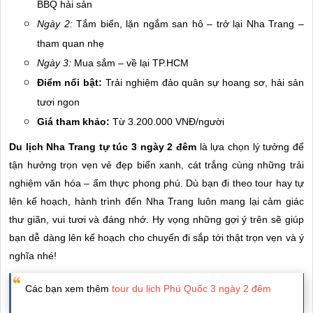
BBQ hải sản
Ngày 2:
Tắm biển, lặn ngắm san hô – trở lại Nha Trang –
tham quan nhẹ
Ngày 3:
Mua sắm – về lại TP.HCM
Điểm nổi bật:
Trải nghiệm đảo quân sự hoang sơ, hải sản
tươi ngon
Giá tham khảo:
Từ 3.200.000 VNĐ/người
Du lịch Nha Trang tự túc 3 ngày 2 đêm
là lựa chọn lý tưởng để
tận hưởng trọn vẹn vẻ đẹp biển xanh, cát trắng cùng những trải
nghiệm văn hóa – ẩm thực phong phú. Dù bạn đi theo tour hay tự
lên kế hoạch, hành trình đến Nha Trang luôn mang lại cảm giác
thư giãn, vui tươi và đáng nhớ. Hy vọng những gợi ý trên sẽ giúp
bạn dễ dàng lên kế hoạch cho chuyến đi sắp tới thật trọn vẹn và ý
nghĩa nhé!
Các bạn xem thêm
tour du lịch Phú Quốc 3 ngày 2 đêm