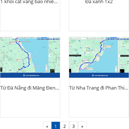
1 khối cát vàng bao nhiêu tiền?
Đá xanh 1x2
Từ Đà Nẵng đi Măng Đen bao nhiêu tiếng
Từ Nha Trang đi Phan Thiết bao nhiêu km
«
1
2
3
»