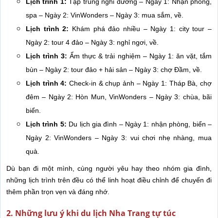
Lịch trình 1:
Tập trung nghỉ dưỡng – Ngày 1: Nhận phòng,
spa – Ngày 2: VinWonders – Ngày 3: mua sắm, về.
Lịch trình 2:
Khám phá đảo nhiều – Ngày 1: city tour –
Ngày 2: tour 4 đảo – Ngày 3: nghỉ ngơi, về.
Lịch trình 3:
Ẩm thực & trải nghiệm – Ngày 1: ăn vặt, tắm
bùn – Ngày 2: tour đảo + hải sản – Ngày 3: chợ Đầm, về.
Lịch trình 4:
Check-in & chụp ảnh – Ngày 1: Tháp Bà, chợ
đêm – Ngày 2: Hòn Mun, VinWonders – Ngày 3: chùa, bãi
biển.
Lịch trình 5:
Du lịch gia đình – Ngày 1: nhận phòng, biển –
Ngày 2: VinWonders – Ngày 3: vui chơi nhẹ nhàng, mua
quà.
Dù bạn đi một mình, cùng người yêu hay theo nhóm gia đình,
những lịch trình trên đều có thể linh hoạt điều chỉnh để chuyến đi
thêm phần trọn vẹn và đáng nhớ.
2. Những lưu ý khi du lịch Nha Trang tự túc