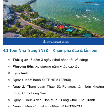
4.1 Tour Nha Trang 3N3Đ – Khám phá đảo & tắm bùn
Thời gian:
3 đêm 3 ngày (khởi hành tối, về sáng)
Phương tiện:
Xe giường nằm + tàu cao tốc
Lịch trình:
Ngày 1:
Khởi hành từ TP.HCM (22h00)
Ngày 2:
Tham quan Tháp Bà Ponagar, tắm bùn khoáng
nóng, Chùa Long Sơn
Ngày 3:
Tour 3 đảo: Hòn Mun – Làng Chài – Bãi Tranh
Ngày 4:
Mua sắm tại chợ Đầm, về lại TP.HCM