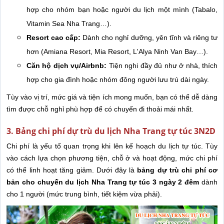
hợp cho nhóm bạn hoặc người du lịch một mình (Tabalo,
Vitamin Sea Nha Trang…).
Resort cao cấp:
Dành cho nghỉ dưỡng, yên tĩnh và riêng tư
hơn (Amiana Resort, Mia Resort, L'Alya Ninh Van Bay…).
Căn hộ dịch vụ/Airbnb:
Tiện nghi đầy đủ như ở nhà, thích
hợp cho gia đình hoặc nhóm đông người lưu trú dài ngày.
Tùy vào vị trí, mức giá và tiện ích mong muốn, bạn có thể dễ dàng
tìm được chỗ nghỉ phù hợp để có chuyến đi thoải mái nhất.
3. Bảng chi phí dự trù du lịch Nha Trang tự túc 3N2D
Chi phí là yếu tố quan trọng khi lên kế hoạch du lịch tự túc. Tùy
vào cách lựa chọn phương tiện, chỗ ở và hoạt động, mức chi phí
có thể linh hoạt tăng giảm. Dưới đây là
bảng dự trù chi phí cơ
bản cho chuyến
du lịch Nha Trang tự túc 3 ngày 2 đêm
dành
cho 1 người (mức trung bình, tiết kiệm vừa phải).