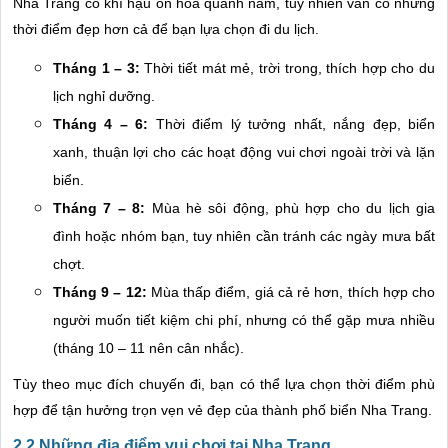
Nha Trang có khí hậu ôn hòa quanh năm, tuy nhiên vẫn có những
thời điểm đẹp hơn cả để bạn lựa chọn đi du lịch.
Tháng 1 – 3:
Thời tiết mát mẻ, trời trong, thích hợp cho du
lịch nghỉ dưỡng.
Tháng 4 – 6:
Thời điểm lý tưởng nhất, nắng đẹp, biển
xanh, thuận lợi cho các hoạt động vui chơi ngoài trời và lặn
biển.
Tháng 7 – 8:
Mùa hè sôi động, phù hợp cho du lịch gia
đình hoặc nhóm bạn, tuy nhiên cần tránh các ngày mưa bất
chợt.
Tháng 9 – 12:
Mùa thấp điểm, giá cả rẻ hơn, thích hợp cho
người muốn tiết kiệm chi phí, nhưng có thể gặp mưa nhiều
(tháng 10 – 11 nên cân nhắc).
Tùy theo mục đích chuyến đi, bạn có thể lựa chọn thời điểm phù
hợp để tận hưởng trọn vẹn vẻ đẹp của thành phố biển Nha Trang.
2.2 Những địa điểm vui chơi tại Nha Trang