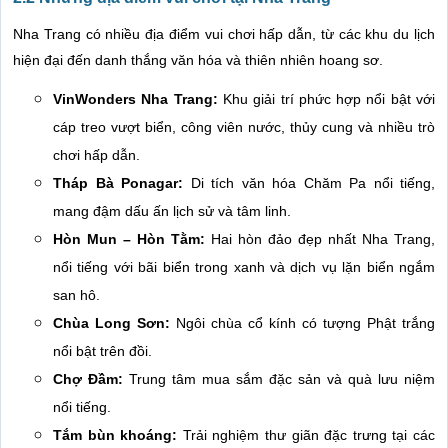
Nha Trang có nhiều địa điểm vui chơi hấp dẫn, từ các khu du lịch
hiện đại đến danh thắng văn hóa và thiên nhiên hoang sơ.
VinWonders Nha Trang:
Khu giải trí phức hợp nổi bật với
cáp treo vượt biển, công viên nước, thủy cung và nhiều trò
chơi hấp dẫn.
Tháp Bà Ponagar:
Di tích văn hóa Chăm Pa nổi tiếng,
mang đậm dấu ấn lịch sử và tâm linh.
Hòn Mun – Hòn Tằm:
Hai hòn đảo đẹp nhất Nha Trang,
nổi tiếng với bãi biển trong xanh và dịch vụ lặn biển ngắm
san hô.
Chùa Long Sơn:
Ngôi chùa cổ kính có tượng Phật trắng
nổi bật trên đồi.
Chợ Đầm:
Trung tâm mua sắm đặc sản và quà lưu niệm
nổi tiếng.
Tắm bùn khoáng:
Trải nghiệm thư giãn đặc trưng tại các