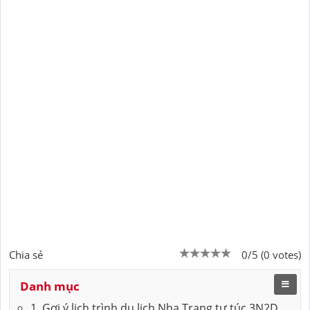
Chia sẻ
0/5 (0 votes)
Danh mục
1. Gợi ý lịch trình du lịch Nha Trang tự túc 3N2D