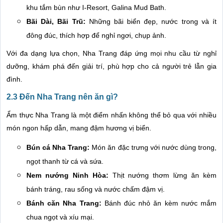
khu tắm bùn như I-Resort, Galina Mud Bath.
Bãi Dài, Bãi Trũ:
Những bãi biển đẹp, nước trong và ít
đông đúc, thích hợp để nghỉ ngơi, chụp ảnh.
Với đa dạng lựa chọn, Nha Trang đáp ứng mọi nhu cầu từ nghỉ
dưỡng, khám phá đến giải trí, phù hợp cho cả người trẻ lẫn gia
đình.
2.3 Đến Nha Trang nên ăn gì?
Ẩm thực Nha Trang là một điểm nhấn không thể bỏ qua với nhiều
món ngon hấp dẫn, mang đậm hương vị biển.
Bún cá Nha Trang:
Món ăn đặc trưng với nước dùng trong,
ngọt thanh từ cá và sứa.
Nem nướng Ninh Hòa:
Thịt nướng thơm lừng ăn kèm
bánh tráng, rau sống và nước chấm đậm vị.
Bánh căn Nha Trang:
Bánh đúc nhỏ ăn kèm nước mắm
chua ngọt và xíu mại.