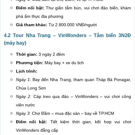
Điểm nổi bật:
Thư giãn tắm bùn, vui chơi đảo biển, khám
phá ẩm thực địa phương
Giá tham khảo:
Từ 2.800.000 VNĐ/người
4.2 Tour Nha Trang – VinWonders – Tắm biển 3N2Đ
(máy bay)
Thời gian:
3 ngày 2 đêm
Phương tiện:
Máy bay + xe du lịch
Lịch trình:
Ngày 1:
Bay đến Nha Trang, tham quan Tháp Bà Ponagar,
Chùa Long Sơn
Ngày 2:
Cáp treo qua đảo – VinWonders – vui chơi công
viên nước
Ngày 3:
Chợ Đầm – mua đặc sản – bay về TP.HCM
Điểm nổi bật:
Tiết kiệm thời gian, kết hợp vui chơi
VinWonders đẳng cấp