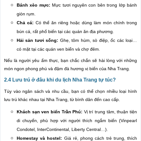
Bánh xèo mực:
Mực tươi nguyên con bên trong lớp bánh
giòn rụm.
Chả cá:
Có thể ăn riêng hoặc dùng làm món chính trong
bún cá, rất phổ biến tại các quán ăn địa phương.
Hải sản tươi sống:
Ghẹ, tôm hùm, sò điệp, ốc các loại…
có mặt tại các quán ven biển và chợ đêm.
Nếu là người yêu ẩm thực, bạn chắc chắn sẽ hài lòng với những
món ngon phong phú và đậm đà hương vị biển của Nha Trang.
2.4 Lưu trú ở đâu khi du lịch Nha Trang tự túc?
Tùy vào ngân sách và nhu cầu, bạn có thể chọn nhiều loại hình
lưu trú khác nhau tại Nha Trang, từ bình dân đến cao cấp.
Khách sạn ven biển Trần Phú:
Vị trí trung tâm, thuận tiện
di chuyển, phù hợp với người thích ngắm biển (Vinpearl
Condotel, InterContinental, Liberty Central…).
Homestay và hostel:
Giá rẻ, phong cách trẻ trung, thích