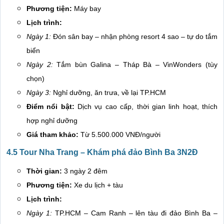
Phương tiện:
Máy bay
Lịch trình:
Ngày 1:
Đón sân bay – nhận phòng resort 4 sao – tự do tắm
biển
Ngày 2:
Tắm bùn Galina – Tháp Bà – VinWonders (tùy
chọn)
Ngày 3:
Nghỉ dưỡng, ăn trưa, về lại TP.HCM
Điểm nổi bật:
Dịch vụ cao cấp, thời gian linh hoạt, thích
hợp nghỉ dưỡng
Giá tham khảo:
Từ 5.500.000 VNĐ/người
4.5 Tour Nha Trang – Khám phá đảo Bình Ba 3N2Đ
Thời gian:
3 ngày 2 đêm
Phương tiện:
Xe du lịch + tàu
Lịch trình:
Ngày 1:
TP.HCM – Cam Ranh – lên tàu đi đảo Bình Ba –