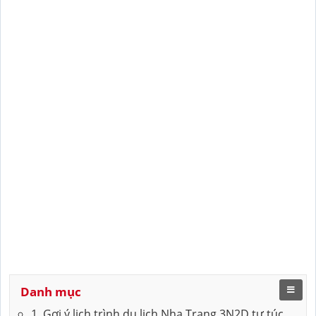
Danh mục
1. Gợi ý lịch trình du lịch Nha Trang 3N2D tự túc