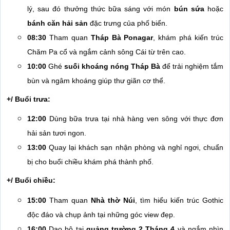
lý, sau đó thưởng thức bữa sáng với món
bún sứa
hoặc
bánh căn hải sản
đặc trưng của phố biển.
08:30
Tham quan
Tháp Bà Ponagar
, khám phá kiến trúc
Chăm Pa cổ và ngắm cảnh sông Cái từ trên cao.
10:00
Ghé
suối khoáng nóng Tháp Bà
để trải nghiệm tắm
bùn và ngâm khoáng giúp thư giãn cơ thể.
+/ Buổi trưa:
12:00
Dùng bữa trưa tại nhà hàng ven sông với thực đơn
hải sản tươi ngon.
13:00
Quay lại khách sạn nhận phòng và nghỉ ngơi, chuẩn
bị cho buổi chiều khám phá thành phố.
+/ Buổi chiều:
15:00
Tham quan
Nhà thờ Núi
, tìm hiểu kiến trúc Gothic
độc đáo và chụp ảnh tại những góc view đẹp.
16:00
Dạo bộ tại
quảng trường 2 Tháng 4
và ngắm nhìn