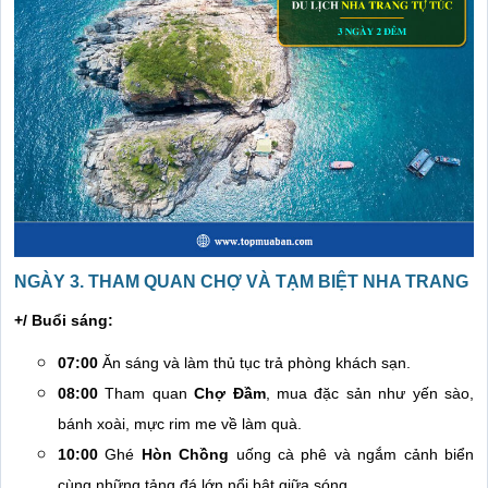
NGÀY 3. THAM QUAN CHỢ VÀ TẠM BIỆT NHA TRANG
+/ Buổi sáng:
07:00
Ăn sáng và làm thủ tục trả phòng khách sạn.
08:00
Tham quan
Chợ Đầm
, mua đặc sản như yến sào,
bánh xoài, mực rim me về làm quà.
10:00
Ghé
Hòn Chồng
uống cà phê và ngắm cảnh biển
cùng những tảng đá lớn nổi bật giữa sóng.