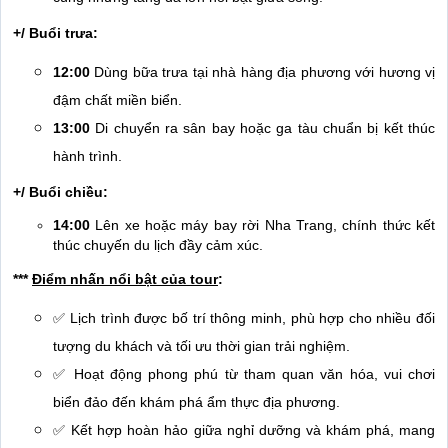
+/ Buổi trưa:
12:00
Dùng bữa trưa tại nhà hàng địa phương với hương vị
đậm chất miền biển.
13:00
Di chuyển ra sân bay hoặc ga tàu chuẩn bị kết thúc
hành trình.
+/ Buổi chiều:
14:00
Lên xe hoặc máy bay rời Nha Trang, chính thức kết
thúc chuyến du lịch đầy cảm xúc.
***
Điểm nhấn nổi bật của tour
:
✅
Lịch trình được bố trí thông minh, phù hợp cho nhiều đối
tượng du khách và tối ưu thời gian trải nghiệm.
✅
Hoạt động phong phú từ tham quan văn hóa, vui chơi
biển đảo đến khám phá ẩm thực địa phương.
✅
Kết hợp hoàn hảo giữa nghỉ dưỡng và khám phá, mang