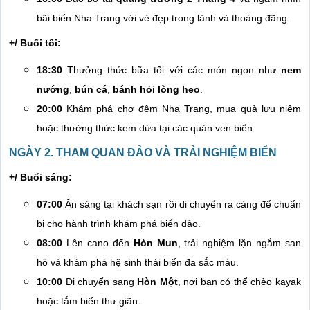
bãi biển Nha Trang với vẻ đẹp trong lành và thoáng đãng.
+/ Buổi tối:
18:30
Thưởng thức bữa tối với các món ngon như
nem
nướng
,
bún cá
,
bánh hỏi lòng heo
.
20:00
Khám phá chợ đêm Nha Trang, mua quà lưu niệm
hoặc thưởng thức kem dừa tại các quán ven biển.
NGÀY 2. THAM QUAN ĐẢO VÀ TRẢI NGHIỆM BIỂN
+/ Buổi sáng:
07:00
Ăn sáng tại khách sạn rồi di chuyển ra cảng để chuẩn
bị cho hành trình khám phá biển đảo.
08:00
Lên cano đến
Hòn Mun
, trải nghiệm lặn ngắm san
hô và khám phá hệ sinh thái biển đa sắc màu.
10:00
Di chuyển sang
Hòn Một
, nơi bạn có thể chèo kayak
hoặc tắm biển thư giãn.