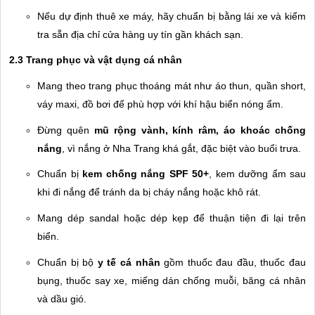
Nếu dự định thuê xe máy, hãy chuẩn bị bằng lái xe và kiểm
tra sẵn địa chỉ cửa hàng uy tín gần khách sạn.
2.3 Trang phục và vật dụng cá nhân
Mang theo trang phục thoáng mát như áo thun, quần short,
váy maxi, đồ bơi để phù hợp với khí hậu biển nóng ẩm.
Đừng quên
mũ rộng vành, kính râm, áo khoác chống
nắng
, vì nắng ở Nha Trang khá gắt, đặc biệt vào buổi trưa.
Chuẩn bị
kem chống nắng SPF 50+
, kem dưỡng ẩm sau
khi đi nắng để tránh da bị cháy nắng hoặc khô rát.
Mang dép sandal hoặc dép kẹp để thuận tiện đi lại trên
biển.
Chuẩn bị bộ
y tế cá nhân
gồm thuốc đau đầu, thuốc đau
bụng, thuốc say xe, miếng dán chống muỗi, băng cá nhân
và dầu gió.