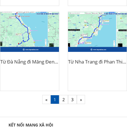
Từ Đà Nẵng đi Măng Đen bao nhiêu tiếng
Từ Nha Trang đi Phan Thiết bao nhiêu km
«
1
2
3
»
KẾT NỐI MẠNG XÃ HỘI