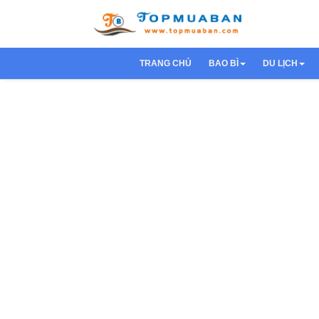
TRANG CHỦ
BAO BÌ
DU LỊCH
Túi nilon
Du Lịch 