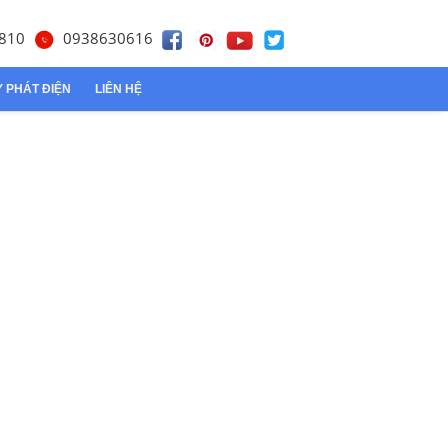
810
0938630616
 PHÁT ĐIỆN
LIÊN HỆ
Tôn lạnh
Tôn Đông Á