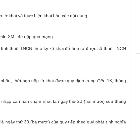
 tờ khai và thực hiện khai báo các nội dung.
t File XML để nộp qua mạng.
g tính thuế TNCN theo kỳ kê khai để tính ra được số thuế TNCN
nhân, thời hạn nộp tờ khai được quy định trong điều 16, thông
u nhập cá nhân chậm nhất là ngày thứ 20 (hai mươi) của tháng
à ngày thứ 30 (ba mươi) của quý tiếp theo quý phát sinh nghĩa