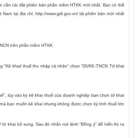
bạn cần cài đặt phiên bản phần mềm HTKK mới nhất. Bạn có thể
t Nam tại địa chỉ: http://www.gdt.gov.vn/ tải phiên bản mới nhất
ế TNCN trên phần mềm HTKK.
 “Kê khai/ thuế thu nhập cá nhân” chọn “05/KK-TNCN Tờ khai
ế”, tùy vào kỳ kê khai thuế của doanh nghiệp bạn chọn tờ khai
ế mà bạn muốn kê khai nhưng không được chọn kỳ tính thuế lớn
u/ tờ khai bổ sung. Sau đó nhấn nút lệnh “Đồng ý” để hiển thị ra